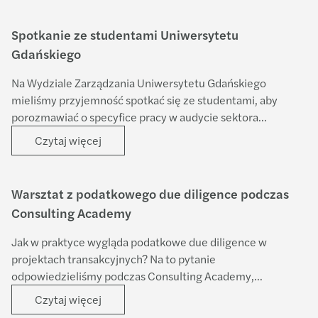
Spotkanie ze studentami Uniwersytetu
Gdańskiego
Na Wydziale Zarządzania Uniwersytetu Gdańskiego
mieliśmy przyjemność spotkać się ze studentami, aby
porozmawiać o specyfice pracy w audycie sektora
finansowego. Swoim doświadczeniem i praktyczną wiedzą
Czytaj więcej
podzieliły się Małgorzata Pek oraz Anna Kortyka.
Warsztat z podatkowego due diligence podczas
Consulting Academy
Jak w praktyce wygląda podatkowe due diligence w
projektach transakcyjnych? Na to pytanie
odpowiedzieliśmy podczas Consulting Academy,
prezentując nasze podejście w oparciu o doświadczenia
Czytaj więcej
projektowe Forvis Mazars w Polsce.