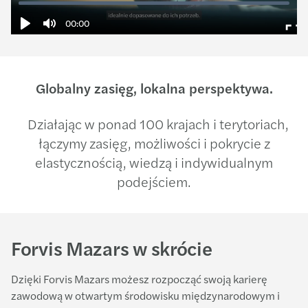
00:00
Ente
Play
Mute
full
Globalny zasięg, lokalna perspektywa.
Działając w ponad 100 krajach i terytoriach,
łączymy zasięg, możliwości i pokrycie z
elastycznością, wiedzą i indywidualnym
podejściem.
Forvis Mazars w skrócie
Dzięki Forvis Mazars możesz rozpocząć swoją karierę
zawodową w otwartym środowisku międzynarodowym i