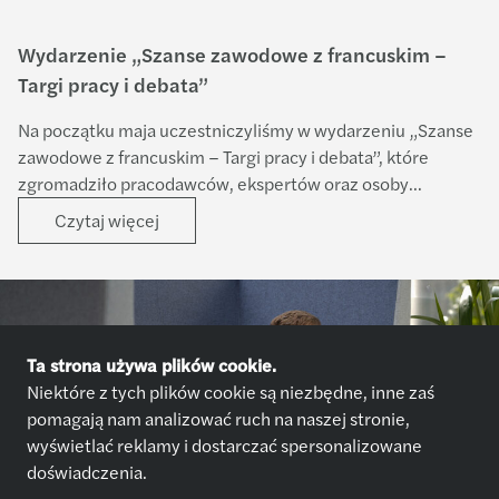
Wydarzenie „Szanse zawodowe z francuskim –
Targi pracy i debata”
Na początku maja uczestniczyliśmy w wydarzeniu „Szanse
zawodowe z francuskim – Targi pracy i debata”, które
zgromadziło pracodawców, ekspertów oraz osoby
zainteresowane rozwojem kariery na rynku
Czytaj więcej
francuskojęzycznym.
Dołącz do Forvis Mazars
Ta strona używa plików cookie.
Niektóre z tych plików cookie są niezbędne, inne zaś
pomagają nam analizować ruch na naszej stronie,
wyświetlać reklamy i dostarczać spersonalizowane
Aplikuj
doświadczenia.