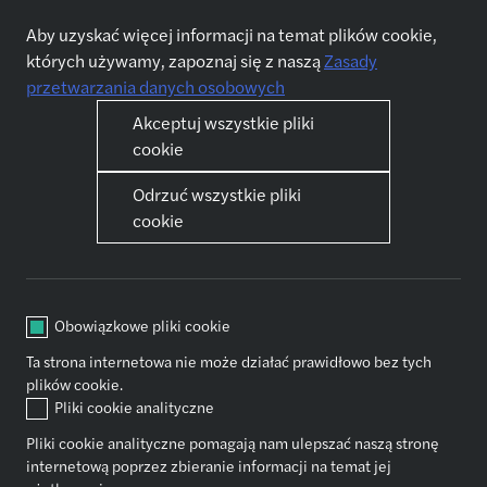
Aby uzyskać więcej informacji na temat plików cookie,
których używamy, zapoznaj się z naszą
Zasady
przetwarzania danych osobowych
Akceptuj wszystkie pliki
cookie
Aplikuj
Kim jesteśmy
Przeglądaj oferty pracy
O nas
Odrzuć wszystkie pliki
Dlaczego warto do nas dołączyć
cookie
Nasze usługi
Twoja ścieżka kariery
Audyt i usługi atestacyjne
Twoja ścieżka kariery
Obowiązkowe pliki cookie
Doradztwo podatkowe
Szkolenia i rozwój
Outsourcing
Onboarding w Forvis Mazars
Ta strona internetowa nie może działać prawidłowo bez tych
plików cookie.
Konsulting
Nasza strategia
Pliki cookie analityczne
zrównoważonego rozwoju
Doradztwo finansowe
Aktualności
Zrównoważony rozwój i ESG
Pliki cookie analityczne pomagają nam ulepszać naszą stronę
internetową poprzez zbieranie informacji na temat jej